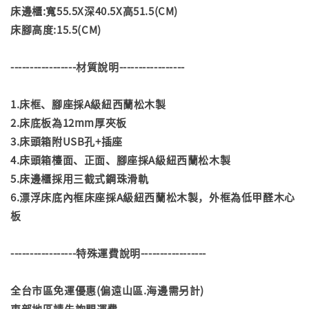
床邊櫃:寬55.5X深40.5X高51.5(CM)
床腳高度:15.5(CM)
-----------------材質說明-----------------
1.床框、腳座採A級紐西蘭松木製
2.床底板為12mm厚夾板
3.床頭箱附USB孔+插座
4.床頭箱檯面、正面、腳座採A級紐西蘭松木製
5.床邊櫃採用三截式鋼珠滑軌
6.漂浮床底內框床座採A級紐西蘭松木製，外框為低甲醛木心
板
-----------------特殊運費說明-----------------
全台市區免運優惠(偏遠山區.海邊需另計)
東部地區請先詢問運費