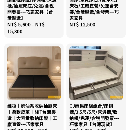
櫃/抽屜床底/免運/含稅
床板/工廠直營/免運含安
開發票---巧家家具【台
裝/台灣製造/含發票---巧
灣製造】
家家具
Regular
NT$ 5,600
-
NT$
Regular
NT$ 12,500
price
15,300
price
維拉｜奶油系收納抽屜床
CJ雨果床組組合/床側
｜柔軟皮革｜MIT台灣製
櫃/3.5尺/5尺/床邊櫃/收
造｜大容量收納床架｜工
納櫃/免運/含稅開發票---
廠直營---巧家家具
巧家家具【台灣現貨】