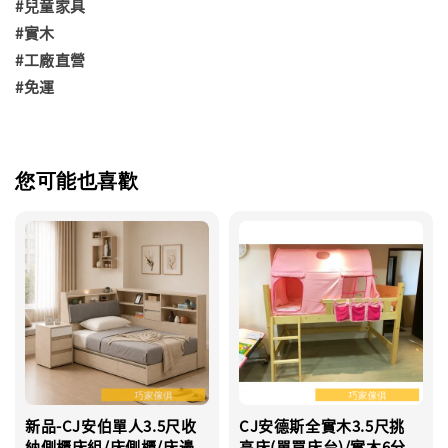
#兒童家具
#實木
#工廠直營
#免運
您可能也喜歡
新品-CJ安伯單人3.5尺收
CJ安德斯全實木3.5尺挑
納側櫃床組/床側櫃/床邊
高床(單買床台)/實木6分