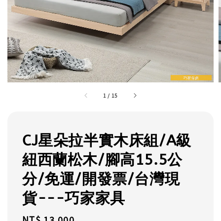
1
/
15
CJ星朵拉半實木床組/A級
紐西蘭松木/腳高15.5公
分/免運/開發票/台灣現
貨---巧家家具
Regular
NT$ 13,000