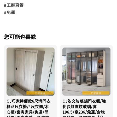
#工廠直營
#免運
您可能也喜歡
CJ巧家特價款6尺滑門衣
CJ依文玻璃鋁門衣櫃/強
櫃/5尺衣櫥/4尺衣櫃/木
化長虹直紋玻璃/高
心板/套房家具/免運/開
196.5/高236/免運/含稅