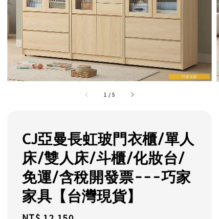
1
/
5
CJ亞曼長虹玻門衣櫃/單人
床/雙人床/斗櫃/化妝台/
免運/含稅開發票---巧家
家具【台灣現貨】
Regular
NT$ 12,150