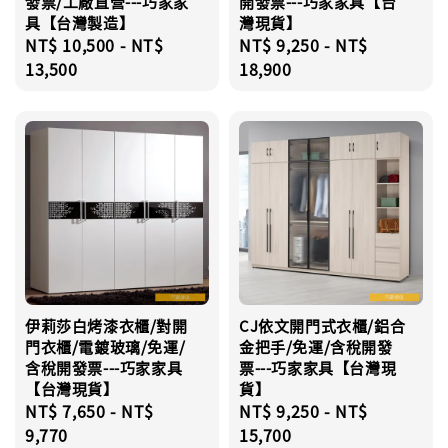
發票/工廠直營---巧家家
開發票---巧家家具【台
具【台灣製造】
灣現貨】
Regular
NT$ 10,500
-
NT$
Regular
NT$ 9,250
-
NT$
price
13,500
price
18,900
伊莉莎白烤漆衣櫃/對開
CJ依文開門式衣櫃/鋁合
門衣櫃/電鍍玻璃/免運/
金把手/免運/含稅開發
含稅開發票---巧家家具
票---巧家家具【台灣現
【台灣現貨】
貨】
Regular
NT$ 7,650
-
NT$
Regular
NT$ 9,250
-
NT$
price
9,770
price
15,700