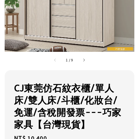
1
/
9
CJ東莞仿石紋衣櫃/單人
床/雙人床/斗櫃/化妝台/
免運/含稅開發票---巧家
家具【台灣現貨】
Regular
NT$ 10,400