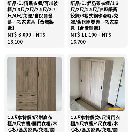
新品-CJ宙斯衣櫃/可加被
新品-CJ鮮奶茶衣櫃/1.3
櫃/1.3尺/2尺/2.5尺/2.7
尺/2尺/2.5尺/油壓緩衝
尺/4尺/免運/含稅開發
鉸鍊/3截式鋼珠滑軌/免
票---巧家家具【台灣製
運/含稅開發票---巧家家
造】
具【台灣製造】
Regular
NT$ 8,000
-
NT$
Regular
NT$ 11,100
-
NT$
price
16,100
price
16,700
CJ巧家特價4尺耐磨衣
CJ巧家特價款6尺滑門衣
櫃/3尺衣櫥/開門衣櫃/木
櫃/5尺衣櫥/4尺衣櫃/木
心板/套房家具/免運/開
心板/套房家具/免運/開