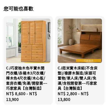
您可能也喜歡
CJ巧家柚木色半實木開
CJ菈米實木床組(不含床
門衣櫃/赤楊木3尺衣櫃/
墊)/橡膠木製造/床頭可
樟木色4尺衣櫥/木心板/
置物/單人床/雙人床/免
套房衣櫃/免運/開發票---
運/含稅開發票---巧家家
巧家家具【台灣製造】
具【台灣製造】
Regular
NT$ 8,600
-
NT$
Regular
NT$ 2,800
-
NT$
price
13,900
price
13,800