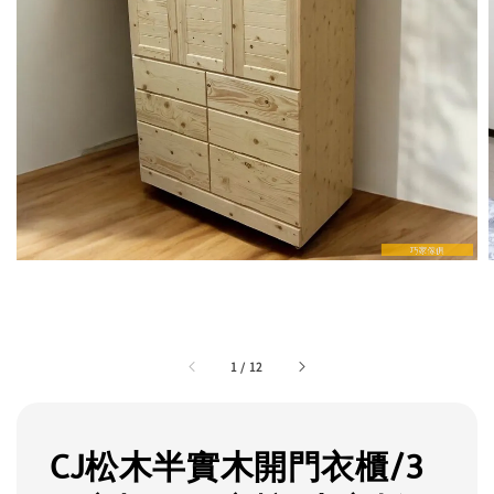
1
/
12
CJ松木半實木開門衣櫃/3