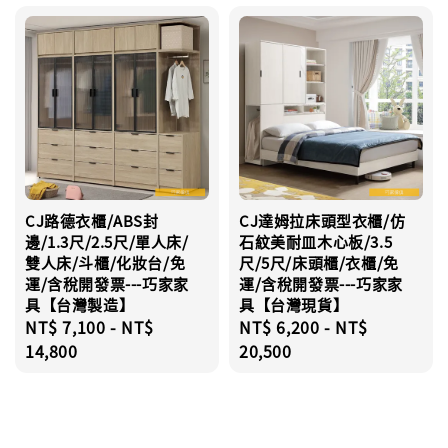
CJ路德衣櫃/ABS封
CJ達姆拉床頭型衣櫃/仿
邊/1.3尺/2.5尺/單人床/
石紋美耐皿木心板/3.5
雙人床/斗櫃/化妝台/免
尺/5尺/床頭櫃/衣櫃/免
運/含稅開發票---巧家家
運/含稅開發票---巧家家
具【台灣製造】
具【台灣現貨】
Regular
NT$ 7,100
-
NT$
Regular
NT$ 6,200
-
NT$
price
14,800
price
20,500