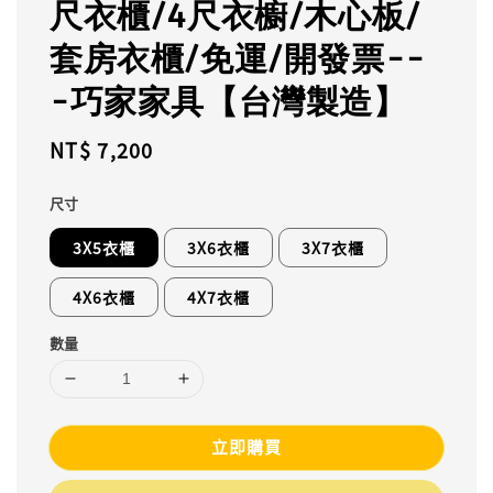
尺衣櫃/4尺衣櫥/木心板/
套房衣櫃/免運/開發票--
-巧家家具【台灣製造】
Regular
NT$ 7,200
price
尺寸
3X5衣櫃
3X6衣櫃
3X7衣櫃
4X6衣櫃
4X7衣櫃
數量
立即購買