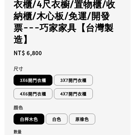
衣櫃/4尺衣櫥/置物櫃/收
納櫃/木心板/免運/開發
票---巧家家具【台灣製
造】
Regular
NT$ 6,800
price
尺寸
3X6開門衣櫃
3X7開門衣櫃
4X6開門衣櫃
4X7開門衣櫃
顔色
白梣木色
白色
原橡色
數量