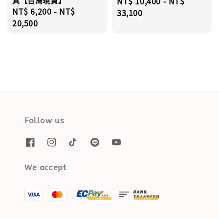
具【台灣現貨】
Regular
NT$ 10,400
-
NT$
Regular
NT$ 6,200
-
NT$
price
33,100
price
20,500
Follow us
We accept