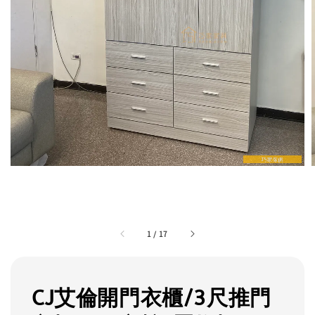
1
/
17
CJ艾倫開門衣櫃/3尺推門