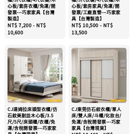
心板/套房衣櫃/免運/開
心板/套房家具/免運/開
發票---巧家家具【台灣
發票/工廠直營---巧家家
製造】
具【台灣製造】
Regular
NT$ 7,200
-
NT$
Regular
NT$ 10,500
-
NT$
price
10,600
price
13,500
CJ達姆拉床頭型衣櫃/仿
CJ東莞仿石紋衣櫃/單人
石紋美耐皿木心板/3.5
床/雙人床/斗櫃/化妝台/
尺/5尺/床頭櫃/衣櫃/免
免運/含稅開發票---巧家
運/含稅開發票---巧家家
家具【台灣現貨】