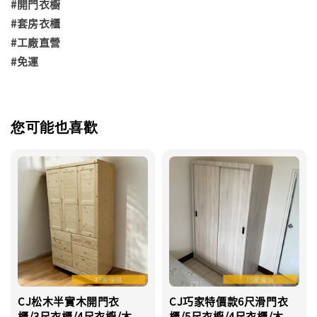
#開門衣櫥
#套房衣櫃
#工廠直營
#免運
您可能也喜歡
CJ松木半實木開門衣
CJ巧家特價款6尺滑門衣
櫃/3尺衣櫃/4尺衣櫥/木
櫃/5尺衣櫥/4尺衣櫃/木