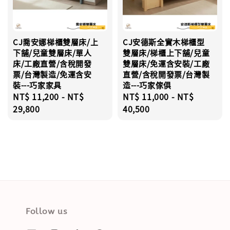
CJ喬安娜梯櫃雙層床/上
CJ安德斯全實木梯櫃型
下舖/兒童雙層床/單人
雙層床/梯櫃上下舖/兒童
床/工廠直營/含稅開發
雙層床/免運含安裝/工廠
票/台灣製造/免運含安
直營/含稅開發票/台灣製
裝---巧家家具
造---巧家傢俱
Regular
NT$ 11,200
-
NT$
Regular
NT$ 11,000
-
NT$
price
29,800
price
40,500
Follow us