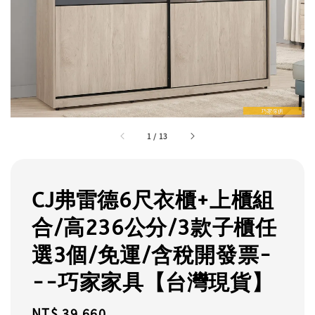
1
/
13
CJ弗雷德6尺衣櫃+上櫃組
合/高236公分/3款子櫃任
選3個/免運/含稅開發票-
--巧家家具【台灣現貨】
Regular
NT$ 39,660