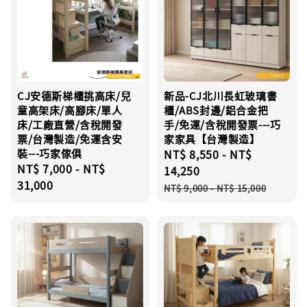
CJ安德斯梯櫃挑高床/兒
新品-CJ北川長虹玻璃書
童高架床/高腳床/單人
櫃/ABS封邊/鋁合金把
床/工廠直營/含稅開發
手/免運/含稅開發票---巧
票/台灣製造/免運含安
家家具【台灣製造】
裝---巧家傢俱
Sale
NT$ 8,550
-
NT$
Regular
NT$ 7,000
-
NT$
price
14,250
price
31,000
Regular
NT$ 9,000
-
NT$ 15,000
price