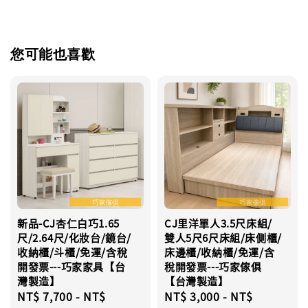
您可能也喜歡
新品-CJ杏仁白巧1.65
CJ里洋單人3.5尺床組/
尺/2.64尺/化妝台/鏡台/
雙人5尺6尺床組/床側櫃/
收納櫃/斗櫃/免運/含稅
床邊櫃/收納櫃/免運/含
開發票---巧家家具【台
稅開發票---巧家傢俱
灣製造】
【台灣製造】
Regular
NT$ 7,700
-
NT$
Regular
NT$ 3,000
-
NT$