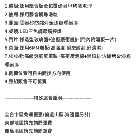
優耐坦烤漆處理
1.整組:採用塑合板全包覆
2.抽屜:採用靜音鋼珠滑軌
黑鐵砂防鏽烤金漆處理鐵腳
3.腳座:
4.桌鏡:LED三色調節觸控燈
5.門片:採造型玻璃面+油壓緩衝設計(門內附隔板一片)
6.桌面:採用6MM岩板(高強度.耐磨耐刮.好清潔)
+黑鐵砂防鏽烤金漆處
7.化妝椅:高級透氣皮革製+高密度泡棉
理鐵腳
8.側櫃位置可自由變換方向使用
9.整組販售不可拆賣
-----------------特殊運費說明-----------------
全台市區免運優惠(偏遠山區.海邊需另計)
東部地區請先詢問運費
離島地區請先詢問運費