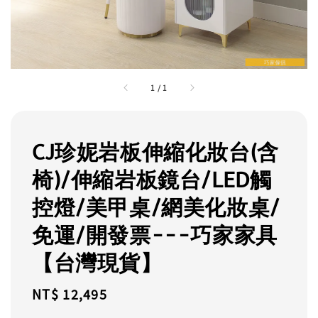
1
/
1
CJ珍妮岩板伸縮化妝台(含
椅)/伸縮岩板鏡台/LED觸
控燈/美甲桌/網美化妝桌/
免運/開發票---巧家家具
【台灣現貨】
Regular
NT$ 12,495
price