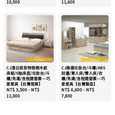
price
10,500
price
11,600
CJ淺白班奈特梧桐木紋
CJ路德化妝台/斗櫃/ABS
床組/6抽床底/化妝台/斗
封邊/單人床/雙人床/衣
櫃/免運/含稅開發票---巧
櫃/免運/含稅開發票---巧
家家具【台灣現貨】
家家具【台灣製造】
Regular
NT$ 3,500
-
NT$
Regular
NT$ 6,600
-
NT$
price
11,000
price
7,800