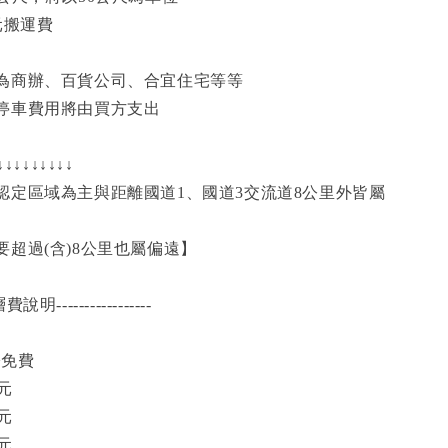
元搬運費
為商辦、百貨公司、合宜住宅等等
停車費用將由買方支出
↓↓↓↓↓↓↓↓
認定區域為主與距離國道1、國道3交流道8公里外皆屬
超過(含)8公里也屬偏遠】
樓層費說明-----------------
>免費
0元
0元
0元