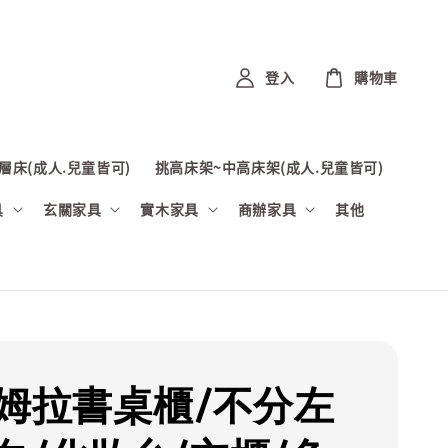
登入
購物車
層床(成人.兒童皆可)
挑高床架~中高床架(成人.兒童皆可)
具
玄關家具
實木家具
商辦家具
其他
達姆拉書桌櫃/不分左