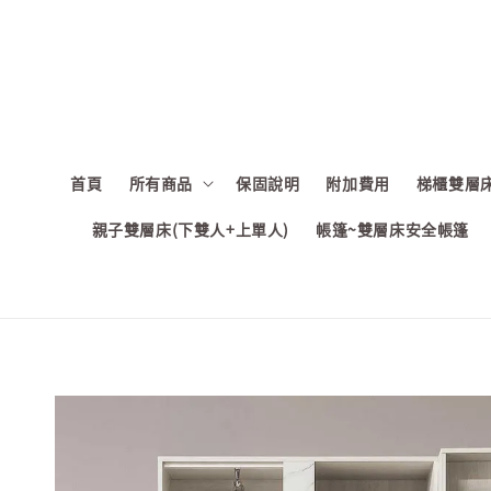
首頁
所有商品
保固說明
附加費用
梯櫃雙層床
親子雙層床(下雙人+上單人)
帳篷~雙層床安全帳篷