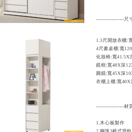
-----------------尺
1.3尺開放衣櫃:寬4
4尺書桌櫃:寬120X
化妝椅:寬41.5X
鏡框:寬48X
深12
圓鏡:寬45X
深10
衣櫃上櫃:寬40X
-----------------材
1.木心板製作
2.鋼珠3截式滑軌