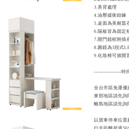
3.美背處理
4.油壓緩衝鉸鍊
5.桌面為美耐皿
6.隔板皆為固定
7.開門鏡框附插
8.圓鏡為3段式
9.化妝椅可掀開
----------------
全台市區免運優惠
東部地區請先詢
離島地區請先詢
以貨車停車位置
行走距離超過50