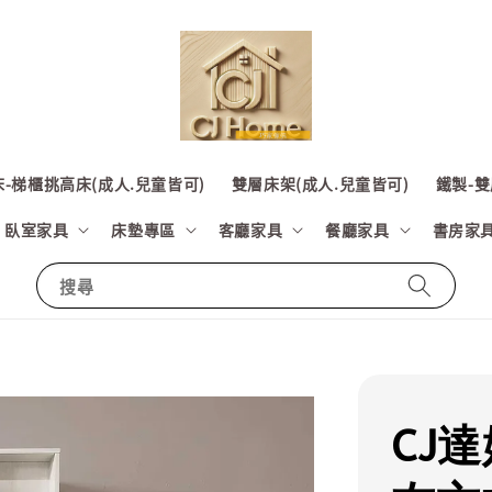
-梯櫃挑高床(成人.兒童皆可)
雙層床架(成人.兒童皆可)
鐵製-雙
臥室家具
床墊專區
客廳家具
餐廳家具
書房家
搜尋
CJ