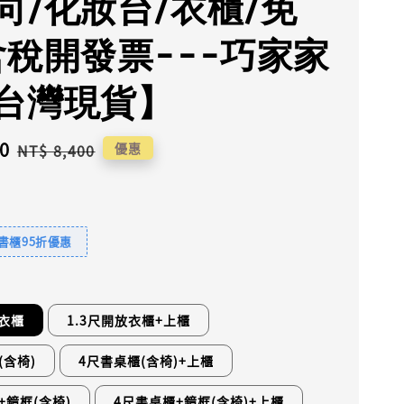
向/化妝台/衣櫃/免
含稅開發票---巧家家
台灣現貨】
0
Regular
優惠
NT$ 8,400
price
書櫃95折優惠
放衣櫃
1.3尺開放衣櫃+上櫃
(含椅)
4尺書桌櫃(含椅)+上櫃
+鏡框(含椅)
4尺書桌櫃+鏡框(含椅)+上櫃