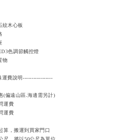
石紋木心板
格
座
LED3色調節觸控燈
置物
-特殊運費說明-----------------
(偏遠山區.海邊需另計)
問運費
問運費
起算，搬運到買家門口
公尺，將以50公尺為單位