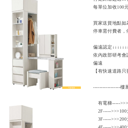
每單位加收100
買家送貨地點如
停車需付費者，
偏遠認定↓↓↓↓↓↓↓
依內政部研考會
偏遠
【有快速道路只要
-----------------
有電梯----->>
2F----->>>10
3F----->>>20
4F----->>>40