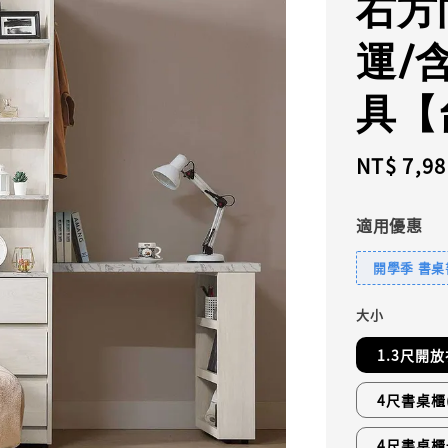
右方
運/
具【
Sale
NT$ 7,98
price
適用優惠
開學季 書桌
大小
1.3尺開
4尺書桌櫃
4尺書桌櫃