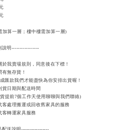
0元
0元
階需加算一層；樓中樓需加算一層)
別說明-----------------
閱關於我賣場規則，同意後在下標！
問有無存貨！
內完成匯款我們才能盡快為你安排出貨喔！
司到貨日期與配送時間
到貨提前7個工作天使用聊聊與我們聯絡)
供代客處理搬運或回收舊家具的服務
供代客轉運家具服務
-商品配送說明-----------------